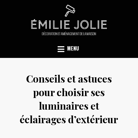
Skip
to
content
DÉCORATION ET AMÉNAGEMENT DE LA MAISON
EMILIE JOLIE
MENU
Conseils et astuces
pour choisir ses
luminaires et
éclairages d’extérieur
Posted
by
02/12/2019
emilie
on